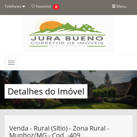
Telefones
Favoritos
Menu
0
Toggle
navigation
Detalhes do Imóvel
Venda - Rural (Sítio) - Zona Rural -
Munhoz/MG - Cod. -409