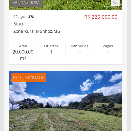
VENDA / RURAL
R$ 225.000,00
Código:
--378
Sítio
Zona Rural Munhoz/MG
Área
Quartos
Banheiros
Vagas
20.000,00
1
--
--
m²
EXCLUSIVIDADE