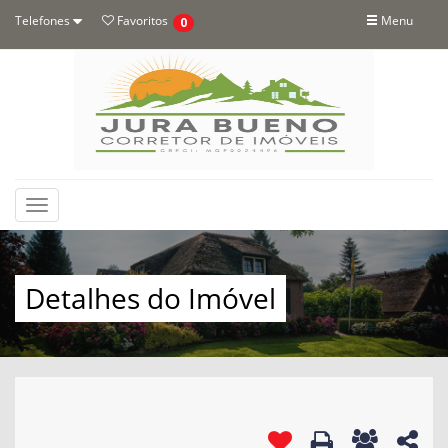
Telefones
Favoritos
Menu
0
Toggle
navigation
Detalhes do Imóvel