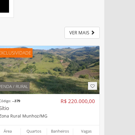
VER MAIS
EXCLUSIVIDADE
VENDA / RURAL
R$ 220.000,00
Código:
--379
Sítio
Zona Rural Munhoz/MG
Área
Quartos
Banheiros
Vagas