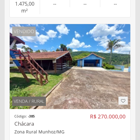
1.475,00
--
--
--
m²
VENDIDO
VENDA / RURAL
R$ 270.000,00
Código:
-385
Chácara
Zona Rural Munhoz/MG