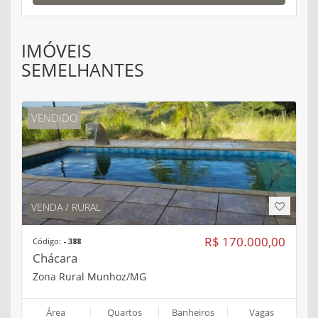
IMÓVEIS
SEMELHANTES
VENDIDO
VENDA / RURAL
R$ 170.000,00
Código:
- 388
Chácara
Zona Rural Munhoz/MG
Área
Quartos
Banheiros
Vagas