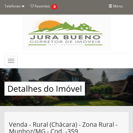
Telefones
Favoritos
Menu
0
Toggle
navigation
Detalhes do Imóvel
Venda - Rural (Chácara) - Zona Rural -
Munhoz/MG - Cod. -359