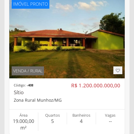
IMÓVEL PRONTO
VENDA / RURAL
R$ 1.200.000.000,00
Código:
-408
Sítio
Zona Rural Munhoz/MG
Área
Quartos
Banheiros
Vagas
19.000,00
5
4
--
m²