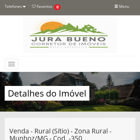
Telefones
Favoritos
Menu
0
Toggle
navigation
Detalhes do Imóvel
Venda - Rural (Sítio) - Zona Rural -
Munhoz/MG - Cod. -350