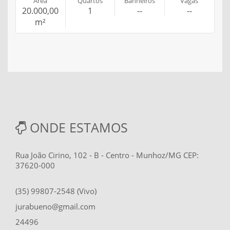
Área
Quartos
Banheiros
Vagas
20.000,00
1
--
--
m²
ONDE ESTAMOS
Rua João Cirino, 102 - B - Centro - Munhoz/MG CEP:
37620-000
(35) 99807-2548 (Vivo)
jurabueno@gmail.com
24496